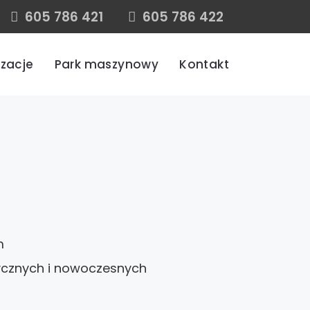
605 786 421
605 786 422
izacje
Park maszynowy
Kontakt
m
sycznych i nowoczesnych