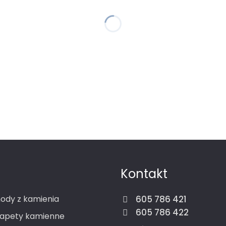
Kontakt
ody z kamienia
605 786 421
605 786 422
apety kamienne