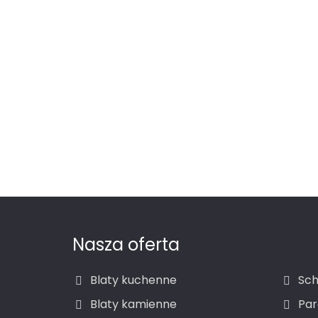
Nasza oferta
Blaty kuchenne
Sch
Blaty kamienne
Par